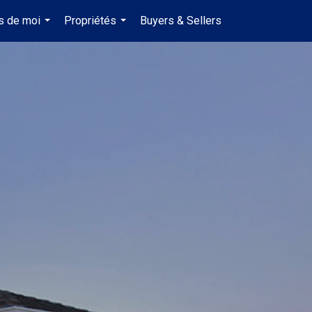
s de moi
Propriétés
Buyers & Sellers
fr-ca-$CAD
...
...
...