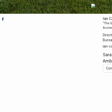
Ian 
"The G
Accre
Direct
Bure
ian-c
Sara
Ambl
Con