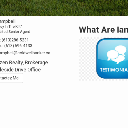
Campbell
uy In The Kilt"
What Are Ian'
dited Senior Agent
:
(613)286-5231
au:
(613) 596-4133
ampbell@coldwellbanker.ca
zen Realty, Brokerage
eside Drive Office
tactez Moi